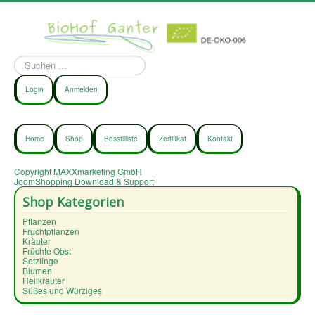
Suchen
...
Login
Anmelden
Home
Shop
Besstllliste
Zertifikat
Kontakt
Copyright MAXXmarketing GmbH
JoomShopping Download & Support
Shop Kategorien
Pflanzen
Fruchtpflanzen
Kräuter
Früchte Obst
Setzlinge
Blumen
Heilkräuter
Süßes und Würziges