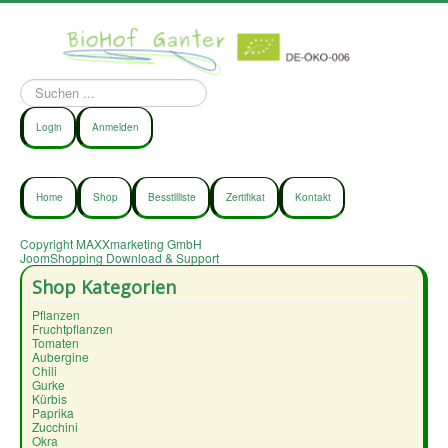
Suchen
...
Login
Anmelden
Home
Shop
Besstllliste
Zertifikat
Kontakt
Copyright MAXXmarketing GmbH
JoomShopping Download & Support
Shop Kategorien
Pflanzen
Fruchtpflanzen
Tomaten
Aubergine
Chili
Gurke
Kürbis
Paprika
Zucchini
Okra