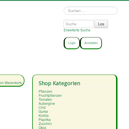
Suchen
...
Erweiterte Suche
Login
Anmelden
Shop Kategorien
um Warenkorb
Pflanzen
Fruchtpflanzen
Tomaten
Aubergine
Chili
Gurke
Kürbis
Paprika
Zucchini
Okra