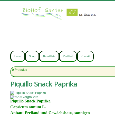
Home
Shop
Besstllliste
Zertifikat
Kontakt
0
Produkte
Piquillo Snack Paprika
vergrößern
Piquillo Snack Paprika
Capsicum annum L.
Anbau: Freiland und Gewächshaus
,
sonnigen