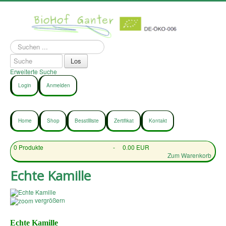
Suchen
...
Erweiterte Suche
Login
Anmelden
Home
Shop
Besstllliste
Zertifikat
Kontakt
0
Produkte
-
0.00 EUR
Zum Warenkorb
Echte Kamille
vergrößern
Echte Kamille